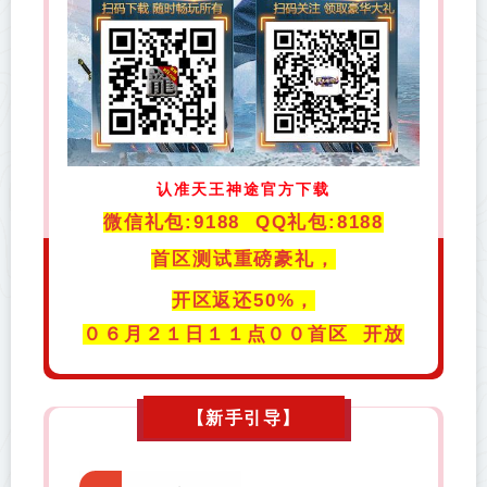
认准天王神途官方下载
微信礼包:9188 QQ礼包:8188
首区测试重磅豪礼，
开区返还50%，
０６月２１日１１点００首区 开放
【
新手引导
】