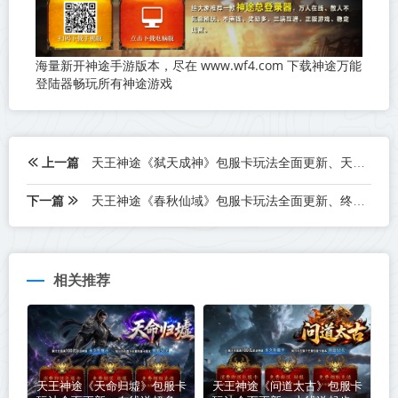
海量新开神途手游版本，尽在 www.wf4.com 下载神途万能
登陆器畅玩所有神途游戏
上一篇
天王神途《弑天成神》包服卡玩法全面更新、天降豪礼、全面福利、爆率全开、散人成神（上古神石,轩辕圣剑等特色玩法邀你来战）
下一篇
天王神途《春秋仙域》包服卡玩法全面更新、终极神器、全屏秒怪、超高刀速、刀刀切割（灵域先知,远古神殿等特色玩法邀你来战）
相关推荐
天王神途《天命归墟》包服卡
天王神途《问道太古》包服卡