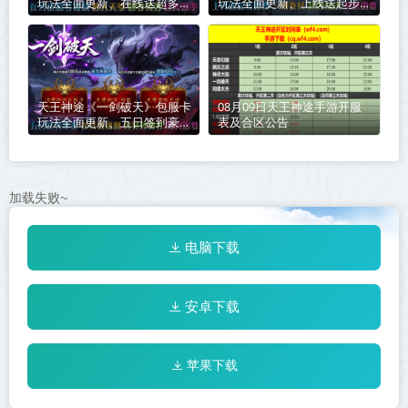
玩法全面更新、在线送超多福
玩法全面更新、上线送起步路
利、散人天堂、超多特效、超
费、一切靠打、超多玩法、草
高爆率（剑魂洗练特色玩法邀
根消费（成长神器特色玩法邀
你来战）
你来战）
天王神途《一剑破天》包服卡
08月09日天王神途手游开服
玩法全面更新、五日签到豪
表及合区公告
礼、在线领福利、会员免费
打、散人追梦（踏入仙途特色
玩法邀你来战）
加载失败~
电脑下载
安卓下载
苹果下载