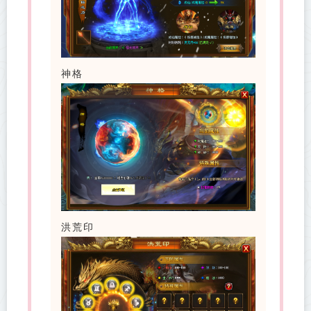
神格
洪荒印