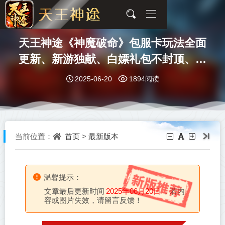
天王神途《神魔破命》包服卡玩法全面
更新、新游独献、白嫖礼包不封顶、在
线挂机领取VIP（四极天威,玄煌之力等
2025-06-20
1894阅读
特色玩法邀你来战）
首页
最新版本
当前位置：
>
温馨提示：
文章最后更新时间
2025年06月20日
，若内
容或图片失效，请留言反馈！