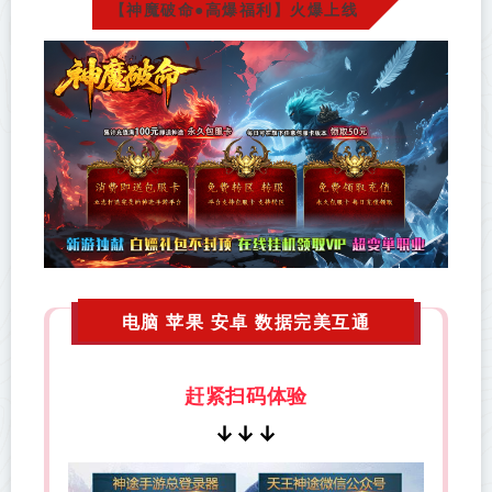
【神魔破命●高爆福利】火爆上线
电脑 苹果 安卓 数据完美互通
赶紧扫码体验
↓
↓
↓