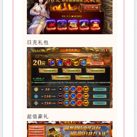
日充礼包
超值豪礼