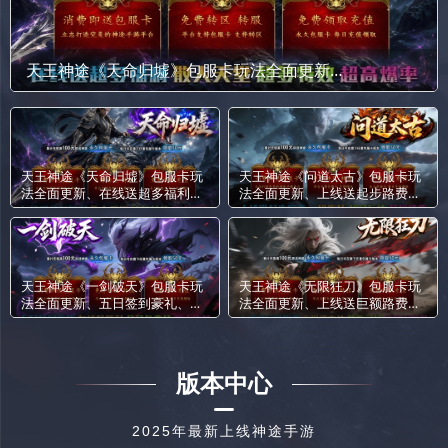
天王神途《天命归墟》包服卡玩法全面更新、在线送超多福利、散人天堂、超多特效、超高爆率（剑魂洗练特色玩法邀你来战）
天王神途《天命归墟》包服卡玩
天王神途《问道太古》包服卡玩
法全面更新、在线送超多福利、
法全面更新、上线送起步路费、
散人天堂、超多特效、超高爆率
一切靠打、超多玩法、草根消费
（剑魂洗练特色玩法邀你来战）
（成长神器特色玩法邀你来战）
天王神途《一剑破天》包服卡玩
天王神途《无限狂刀》包服卡玩
法全面更新、五日签到豪礼、在
法全面更新、上线送巨额路费、
线领福利、会员免费打、散人追
小怪爆充值、赞助可打、丝滑无
梦（踏入仙途特色玩法邀你来
限刀（飞剑锻造特色玩法邀你来
战）
战）
版本中心
2025年最新上线神途手游