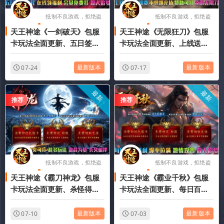
抵制不良游戏，拒绝盗
抵制不良游戏，拒绝盗
天王神途《一剑破天》包服
天王神途《无限狂刀》包服
版游戏
版游戏
卡玩法全面更新、五日签到
卡玩法全面更新、上线送巨
豪礼、在线领福利、会员免
额路费、小怪爆充值、赞助
费打、散人追梦（踏入仙途
可打、丝滑无限刀（飞剑锻
最新版本
最新版本
07-24
07-17
特色玩法邀你来战）
造特色玩法邀你来战）
最新
最新
推荐
推荐
抵制不良游戏，拒绝盗
抵制不良游戏，拒绝盗
天王神途《霸刀神龙》包服
天王神途《霸业千秋》包服
版游戏
版游戏
卡玩法全面更新、杀怪得许
卡玩法全面更新、每日百元
愿抽奖、超多玩法、激战为
福利、爆率拉满、激情攻
基、长久相伴（五行之力特
沙、散人追梦（命格修炼特
最新版本
最新版本
07-10
07-03
色玩法邀你来战）
色玩法邀你来战）