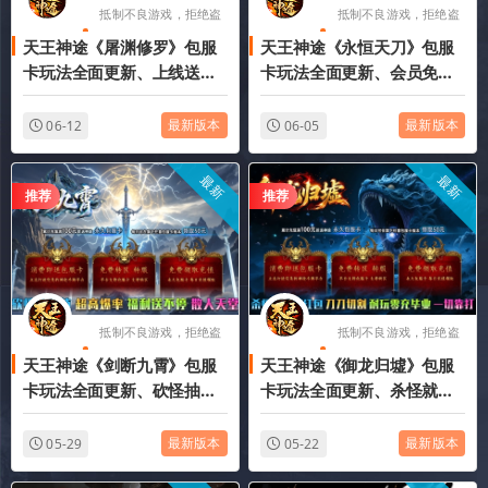
抵制不良游戏，拒绝盗
抵制不良游戏，拒绝盗
天王神途《屠渊修罗》包服
天王神途《永恒天刀》包服
版游戏
版游戏
卡玩法全面更新、上线送
卡玩法全面更新、会员免费
8888路费、时间等于一切、
打、装备全爆、时间等于一
超低消费、PK激情（法神之
切、长久耐玩（铭文系统特
最新版本
最新版本
06-12
06-05
骨特色玩法邀你来战）
色玩法邀你来战）
最新
最新
推荐
推荐
抵制不良游戏，拒绝盗
抵制不良游戏，拒绝盗
天王神途《剑断九霄》包服
天王神途《御龙归墟》包服
版游戏
版游戏
卡玩法全面更新、砍怪抽充
卡玩法全面更新、杀怪就能
值、超高爆率、福利送不
领红包、刀刀切割、耐玩零
停、散人天堂（机械路霸特
充毕业、一切靠打（化神系
最新版本
最新版本
05-29
05-22
色玩法邀你来战）
统特色玩法邀你来战）