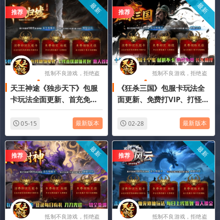
最新
最新
推荐
推荐
抵制不良游戏，拒绝盗
抵制不良游戏，拒绝盗
天王神途《独步天下》包服
《狂杀三国》包服卡玩法全
版游戏
版游戏
卡玩法全面更新、首充免费
面更新、免费打VIP、打怪爆
领、散人福利送不停、爆率
所有、逆袭天堂、散人也能
全开、追梦天堂（名人堂特
轻松通关（奇遇传承特色玩
最新版本
最新版本
05-15
02-28
色玩法邀你来战）
法邀你来战）
最新
最新
推荐
推荐
抵制不良游戏，拒绝盗
抵制不良游戏，拒绝盗