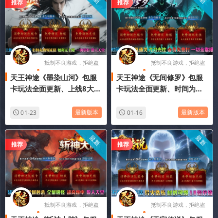
推荐
推荐
抵制不良游戏，拒绝盗
抵制不良游戏，拒绝盗
天王神途《墨染山河》包服
天王神途《无间修罗》包服
版游戏
版游戏
卡玩法全面更新、上线8大豪
卡玩法全面更新、时间为
礼直送、打怪免费领充值、
王、零氪通关、刀刀光柱、
福利无上限、一切靠打（法
会员免费打、一切全靠爆
最新版本
最新版本
01-23
01-16
器精炼特色玩法邀你来战）
（星球领主特色玩法邀你来
战）
最新
最新
推荐
推荐
抵制不良游戏，拒绝盗
抵制不良游戏，拒绝盗