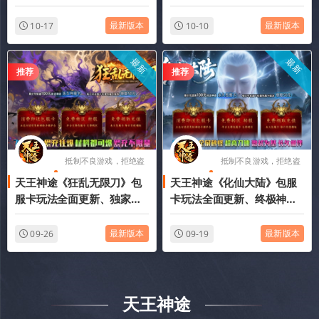
白漂巨额红包、高额返利、
法、零氪满V、每日免费红
免费特权、简单耐玩（破镜
包、一切靠打（武穆遗书、
最新版本
最新版本
10-17
10-10
飞升等特色玩法邀你来战）
武林公敌等特色玩法邀你来
战）
最新
最新
推荐
推荐
抵制不良游戏，拒绝盗
抵制不良游戏，拒绝盗
天王神途《狂乱无限刀》包
天王神途《化仙大陆》包服
版游戏
版游戏
服卡玩法全面更新、独家全
卡玩法全面更新、终极神
新飞剑玩法、刀刀爆充值、
器、全屏冰冻秒怪、永久单
一切靠打、全屏光柱（飞剑
人福利、白漂顶级赞助（帝
最新版本
最新版本
09-26
09-19
提升等特色玩法邀你来战）
剑之魂、天命升级等特色玩
法邀你来战）
天王神途