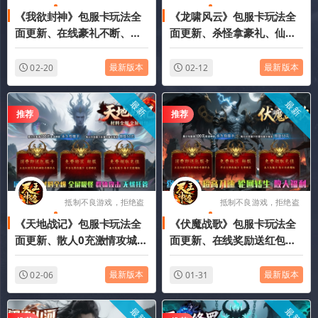
《我欲封神》包服卡玩法全
《龙啸风云》包服卡玩法全
版游戏
版游戏
面更新、在线豪礼不断、登
面更新、杀怪拿豪礼、仙宠
录每日有礼、刀刀光柱、一
修仙玩法、每日上线签到、
切全靠爆（武途淬炼特色玩
散人摸金（仙宠洗练特色玩
最新版本
最新版本
02-20
02-12
法邀你来战）
法邀你来战）
最新
最新
推荐
推荐
抵制不良游戏，拒绝盗
抵制不良游戏，拒绝盗
《天地战记》包服卡玩法全
《伏魔战歌》包服卡玩法全
版游戏
版游戏
面更新、散人0充激情攻城、
面更新、在线奖励送红包、
材料全爆、简单耐玩、全民
每日登录领充值、终极全
追梦（万兵录特色玩法邀你
爆、追梦神器（神示录特色
最新版本
最新版本
02-06
01-31
来战）
玩法邀你来战）
最新
最新