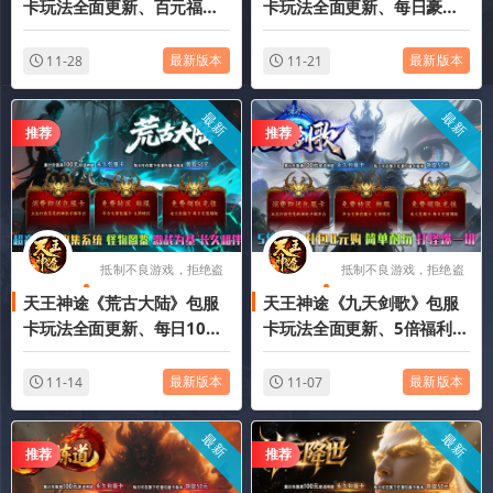
卡玩法全面更新、百元福利
卡玩法全面更新、每日豪礼
天天送、全屏秒杀、打怪爆
赠送、一切全靠打、极致攻
一切（五行元素、无限属性
速（特效装扮、修仙系统等
最新版本
最新版本
11-28
11-21
等特色玩法邀你来战）
特色玩法邀你来战）
最新
最新
推荐
推荐
抵制不良游戏，拒绝盗
抵制不良游戏，拒绝盗
天王神途《荒古大陆》包服
天王神途《九天剑歌》包服
版游戏
版游戏
卡玩法全面更新、每日100
卡玩法全面更新、5倍福利、
元福利、0氪起号无压力、装
礼包0元购、简单耐玩、打怪
备全靠打（神剑之魂、忘川
爆一切（装备附魔、四格洗
最新版本
最新版本
11-14
11-07
神玉等特色玩法邀你来战）
练等特色玩法邀你来战）
最新
最新
推荐
推荐