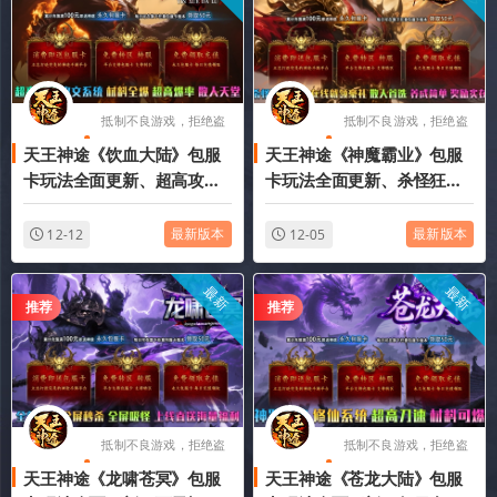
抵制不良游戏，拒绝盗
抵制不良游戏，拒绝盗
天王神途《饮血大陆》包服
天王神途《神魔霸业》包服
版游戏
版游戏
卡玩法全面更新、超高攻
卡玩法全面更新、杀怪狂送
速、一切全靠打、装备为
福利、在线就领豪礼、散人
王、零氪通关（铭文系统、
首选、上线送超值礼包（天
最新版本
最新版本
12-12
12-05
灵兽培养等特色玩法邀你来
赋升级特色玩法邀你来战）
战）
最新
最新
推荐
推荐
抵制不良游戏，拒绝盗
抵制不良游戏，拒绝盗
天王神途《龙啸苍冥》包服
天王神途《苍龙大陆》包服
版游戏
版游戏