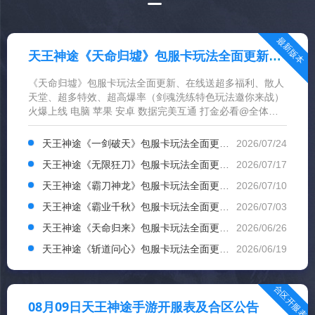
最新版本
天王神途《天命归墟》包服卡玩法全面更新、在线送超多福利、散人天堂、超多特效、超高爆率（剑魂洗练特色玩法邀你来战）
《天命归墟》包服卡玩法全面更新、在线送超多福利、散人
天堂、超多特效、超高爆率（剑魂洗练特色玩法邀你来战）
火爆上线 电脑 苹果 安卓 数据完美互通 打金必看@全体玩
家 激情※打金手游认准天王神途 单职业等多种版本运营,让
每个玩家都能找到自己喜欢的版本!...
天王神途《一剑破天》包服卡玩法全面更新、五日签到豪礼、在线领福利、会员免费打、散人追梦（踏入仙途特色玩法邀你来战）
2026/07/24
天王神途《无限狂刀》包服卡玩法全面更新、上线送巨额路费、小怪爆充值、赞助可打、丝滑无限刀（飞剑锻造特色玩法邀你来战）
2026/07/17
天王神途《霸刀神龙》包服卡玩法全面更新、杀怪得许愿抽奖、超多玩法、激战为基、长久相伴（五行之力特色玩法邀你来战）
2026/07/10
天王神途《霸业千秋》包服卡玩法全面更新、每日百元福利、爆率拉满、激情攻沙、散人追梦（命格修炼特色玩法邀你来战）
2026/07/03
天王神途《天命归来》包服卡玩法全面更新、每日签到领豪礼、充值可打、简单耐玩、一切靠爆（修神炼体特色玩法邀你来战）
2026/06/26
天王神途《斩道问心》包服卡玩法全面更新、每日领百元充值、VIP免费打、零充到通关、散人养老（奇遇传承特色玩法邀你来战）
2026/06/19
合区开服表
08月09日天王神途手游开服表及合区公告