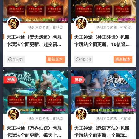
抵制不良游戏，拒绝盗
抵制不良游戏，拒绝盗
天王神途《焚天炼道》包服
天王神途《神王降世》包服
版游戏
版游戏
卡玩法全面更新、超变福利
卡玩法全面更新、10倍返
版本、全新宠物系统、爆率
利、刀刀切割、高爆耐玩、
全开、刀刀切割（荣誉使者
一切靠打（冰魄神装，神权
最新版本
最新版本
10-31
10-24
等特色玩法邀你来战）
宝典等特色玩法邀你来战）
最新
最新
推荐
推荐
抵制不良游戏，拒绝盗
抵制不良游戏，拒绝盗
天王神途《万界仙踪》包服
天王神途《武破万法》包服
版游戏
版游戏
卡玩法全面更新、每天上线
卡玩法全面更新、全新玩