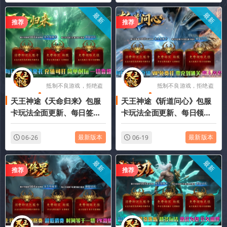
最新
最新
推荐
推荐
抵制不良游戏，拒绝盗
抵制不良游戏，拒绝盗
天王神途《天命归来》包服
天王神途《斩道问心》包服
版游戏
版游戏
卡玩法全面更新、每日签到
卡玩法全面更新、每日领百
领豪礼、充值可打、简单耐
元充值、VIP免费打、零充到
玩、一切靠爆（修神炼体特
通关、散人养老（奇遇传承
最新版本
最新版本
06-26
06-19
色玩法邀你来战）
特色玩法邀你来战）
最新
最新
推荐
推荐