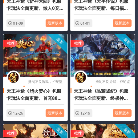
天王神途《斩神大陆》包服
天王神途《天宇传说》包服
版游戏
版游戏
卡玩法全面更新、散人0充激
卡玩法全面更新、每日福利
情攻城、全屏秒杀、终极神
送不停、10倍返利、材料全
器、不卡材料（苍穹灵塔特
靠爆、散人追梦（五行无限
最新版本
最新版本
01-09
01-01
色玩法邀你来战）
复活特色玩法邀你来战）
最新
最新
推荐
推荐
抵制不良游戏，拒绝盗
抵制不良游戏，拒绝盗
天王神途《烈火焚心》包服
天王神途《晶耀战纪》包服
版游戏
版游戏
卡玩法全面更新、首充88倍
卡玩法全面更新、终极神
返利、无限攻速、散人爆一
器、打怪换充值点、散人好
切、上线即送充值（终极仙
混、时间为王（星晶装备、
最新版本
最新版本
12-26
12-19
器特色玩法邀你来战）
星魂洗练等特色玩法邀你来
战）
最新
最新
推荐
推荐