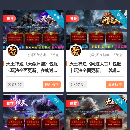
最新
最新
推荐
推荐
抵制不良游戏，拒绝盗
抵制不良游戏，拒绝盗
天王神途《天命归墟》包服
天王神途《问道太古》包服
版游戏
版游戏
卡玩法全面更新、在线送超
卡玩法全面更新、上线送起
多福利、散人天堂、超多特
步路费、一切靠打、超多玩
效、超高爆率（剑魂洗练特
法、草根消费（成长神器特
最新版本
最新版本
08-07
07-31
色玩法邀你来战）
色玩法邀你来战）
最新
最新
推荐
推荐