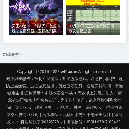
高爆率（剑魂洗练特色玩法邀
根消费（成长神器特色玩法邀
你来战）
你来战）
天王神途《一剑破天》包服卡
08月09日天王神途手游开服
玩法全面更新、五日签到豪
表及合区公告
礼、在线领福利、会员免费
打、散人追梦（踏入仙途特色
玩法邀你来战）
加载失败~
Copyright © 2018-2022
wf4.com
All rights reserved.
健康游戏忠告：抵制不良游戏，拒绝盗版游戏。注意自我保护，谨
防上当受骗。适度游戏益脑，沉迷游戏伤身。合理安排时间，享受
健康生活 适龄提示：本游戏适合年满16周岁以上的用户进入。请
您确定已如实进行实名认证，为了您的健康，请合理控制游戏时
间，适度娱乐，理性消费。 产品名： 神途｜著作权人：杭州神兔
网络科技有限公司 | 出版单位：北京艺术与科学电子出版社 | 审批
文号： 科技与数字[2012]378号 | 出版物号：ISBN 978-7-89429-