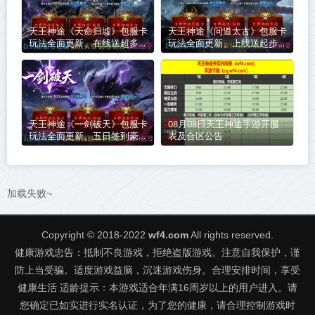
天王神途《天命归墟》包服卡
天王神途《问道太古》包服卡
玩法全面更新、在线送超多福
玩法全面更新、上线送起步路
利、散人天堂、超多特效、超
费、一切靠打、超多玩法、草
高爆率（剑魂洗练特色玩法邀
根消费（成长神器特色玩法邀
你来战）
你来战）
天王神途《一剑破天》包服卡
08月08日天王神途手游开服
玩法全面更新、五日签到豪
表及合区公告
礼、在线领福利、会员免费
打、散人追梦（踏入仙途特色
玩法邀你来战）
加载失败~
Copyright © 2018-2022
wf4.com
All rights reserved.
健康游戏忠告：抵制不良游戏，拒绝盗版游戏。注意自我保护，谨
防上当受骗。适度游戏益脑，沉迷游戏伤身。合理安排时间，享受
健康生活 适龄提示：本游戏适合年满16周岁以上的用户进入。请
您确定已如实进行实名认证，为了您的健康，请合理控制游戏时