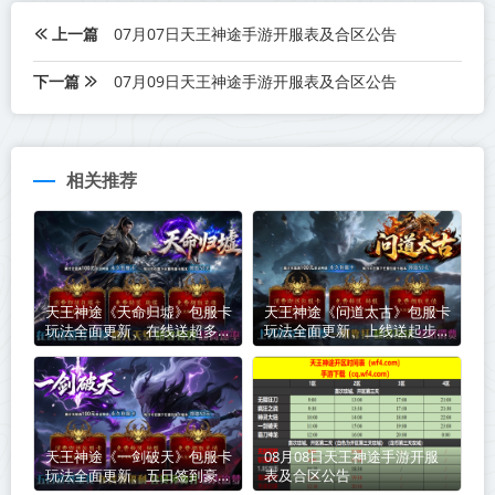
上一篇
07月07日天王神途手游开服表及合区公告
下一篇
07月09日天王神途手游开服表及合区公告
相关推荐
天王神途《天命归墟》包服卡
天王神途《问道太古》包服卡
玩法全面更新、在线送超多福
玩法全面更新、上线送起步路
利、散人天堂、超多特效、超
费、一切靠打、超多玩法、草
高爆率（剑魂洗练特色玩法邀
根消费（成长神器特色玩法邀
你来战）
你来战）
天王神途《一剑破天》包服卡
08月08日天王神途手游开服
玩法全面更新、五日签到豪
表及合区公告
礼、在线领福利、会员免费