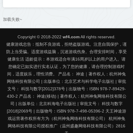
打、散人追梦（踏入仙途特色
玩法邀你来战）
加载失败~
Copyright © 2018-2022
wf4.com
All rights reserved.
健康游戏忠告：抵制不良游戏，拒绝盗版游戏。注意自我保护，谨
防上当受骗。适度游戏益脑，沉迷游戏伤身。合理安排时间，享受
健康生活 适龄提示：本游戏适合年满16周岁以上的用户进入。请
您确定已如实进行实名认证，为了您的健康，请合理控制游戏时
间，适度娱乐，理性消费。 产品名： 神途｜著作权人：杭州神兔
网络科技有限公司 | 出版单位：北京艺术与科学电子出版社 | 审批
文号： 科技与数字[2012]378号 | 出版物号：ISBN 978-7-89429-
430-2 产品名： 神途(移动) | 著作权人：杭州神兔网络科技有限公
司 | 出版单位：北京科海电子出版社 | 审批文号： 科技与数字
[2018]2069号 | 出版物号：ISBN 978-7-498-05396-2 天王神途游
戏运营著作权所有方为（杭州神兔网络科技有限公司） 杭州神兔
网络科技有限公司授权推广（温州盛趣网络科技有限公司）
2816